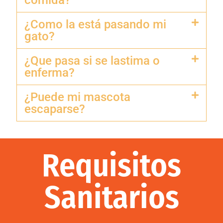
comida?
¿Como la está pasando mi
gato?
¿Que pasa si se lastima o
enferma?
¿Puede mi mascota
escaparse?
Requisitos
Sanitarios