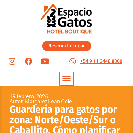
Reserva tu Lugar
+54 9 11 3448 8000
19 febrero, 2026
Autor: Margaret Lean Cole
Guardería para gatos por
zona: Norte/Oeste/Sur o
Caballito. Cómo planificar