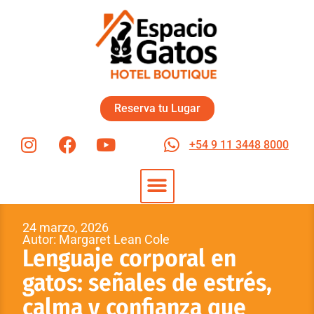
Reserva tu Lugar
+54 9 11 3448 8000
24 marzo, 2026
Autor: Margaret Lean Cole
Lenguaje corporal en
gatos: señales de estrés,
calma y confianza que