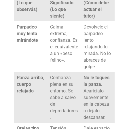
(Lo que
Significado
(Cómo debe
observás)
(Lo que
actuar el
siente)
tutor)
Parpadeo
Calma
Devolvele el
muy lento
extrema,
parpadeo
mirándote
confianza. Es
lento
el equivalente
relajando tu
a un «beso
mirada. No lo
felino».
abraces de
golpe.
Panza arriba,
Confianza
No le toques
cuerpo
plena en su
la panza.
relajado
entorno. Se
Acaricialo
sabe a salvo
suavemente
de
en la cabeza
depredadores
o dejalo
.
descansar.
Orejas tipo
Tensión,
Dale espacio