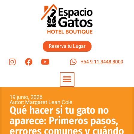
Reserva tu Lugar
+54 9 11 3448 8000
19 junio, 2026
Autor: Margaret Lean Cole
Qué hacer si tu gato no
aparece: Primeros pasos,
errores comunes y cuándo