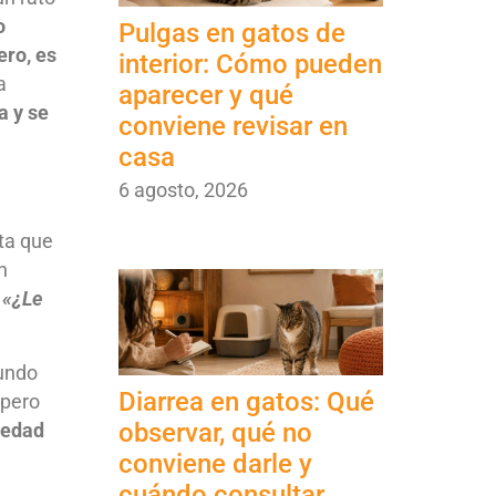
o
Pulgas en gatos de
ero, es
interior: Cómo pueden
a
aparecer y qué
a y se
conviene revisar en
casa
6 agosto, 2026
ota que
n
 «¿Le
mundo
Diarrea en gatos: Qué
pero
observar, qué no
medad
conviene darle y
cuándo consultar