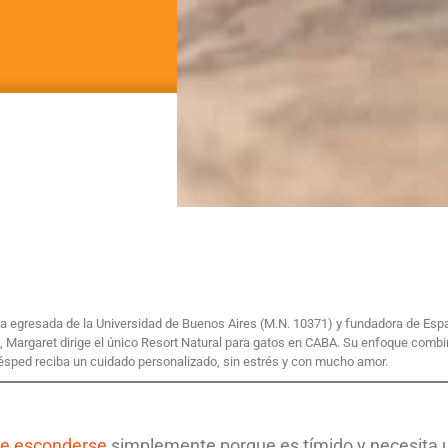
ria egresada de la Universidad de Buenos Aires (M.N. 10371) y fundadora de Esp
, Margaret dirige el único Resort Natural para gatos en CABA. Su enfoque combin
ésped reciba un cuidado personalizado, sin estrés y con mucho amor.
de esconderse
simplemente porque es tímido y necesita 