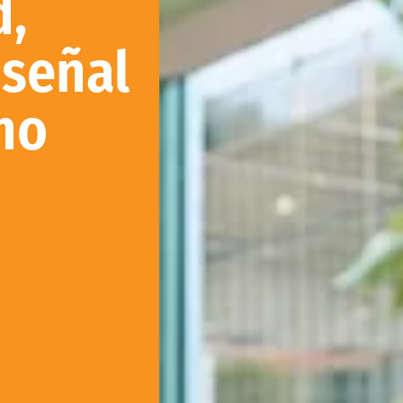
d,
 señal
no