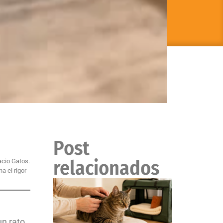
Post
relacionados
acio Gatos.
a el rigor
un rato