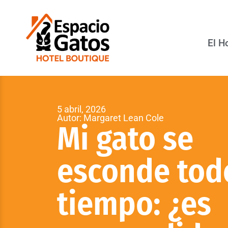
El H
5 abril, 2026
Autor: Margaret Lean Cole
Mi gato se
esconde tod
tiempo: ¿es