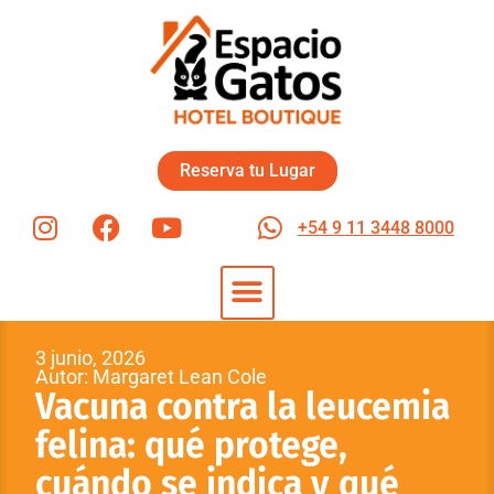
Reserva tu Lugar
+54 9 11 3448 8000
3 junio, 2026
Autor: Margaret Lean Cole
Vacuna contra la leucemia
felina: qué protege,
cuándo se indica y qué